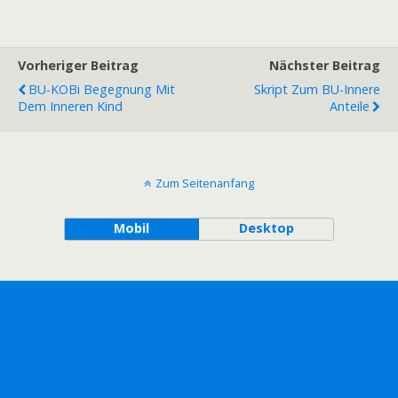
Vorheriger Beitrag
Nächster Beitrag
BU-KOBi Begegnung Mit
Skript Zum BU-Innere
Dem Inneren Kind
Anteile
Zum Seitenanfang
Mobil
Desktop